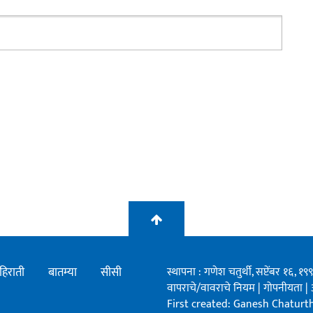
हिराती
बातम्या
सीसी
स्थापना : गणेश चतुर्थी, सप्टेंबर १६, 
वापराचे/वावराचे नियम
|
गोपनीयता
|
First created: Ganesh Chaturthi