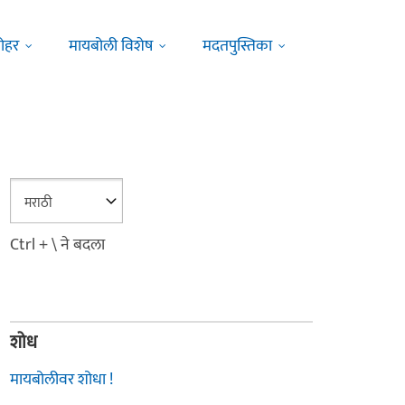
ोहर
मायबोली विशेष
मदतपुस्तिका
Ctrl + \ ने बदला
शोध
मायबोलीवर शोधा !