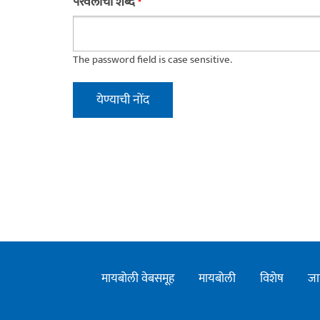
परवलीचा शब्द
*
The password field is case sensitive.
मायबोली वेबसमूह
मायबोली
विशेष
जा