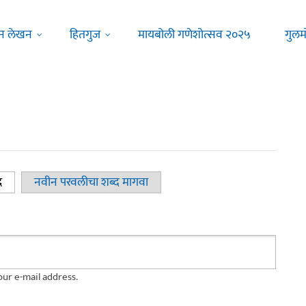
न लेखन
हितगुज
मायबोली गणेशोत्सव २०२५
गुलम
द
(active tab)
नवीन परवलीचा शब्द मागवा
ur e-mail address.