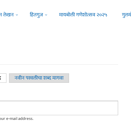
न लेखन
हितगुज
मायबोली गणेशोत्सव २०२५
गुलम
द
(active tab)
नवीन परवलीचा शब्द मागवा
ur e-mail address.