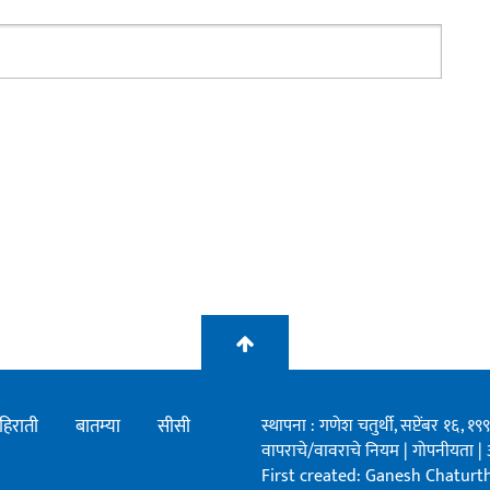
हिराती
बातम्या
सीसी
स्थापना : गणेश चतुर्थी, सप्टेंबर १६, 
वापराचे/वावराचे नियम
|
गोपनीयता
|
First created: Ganesh Chaturthi