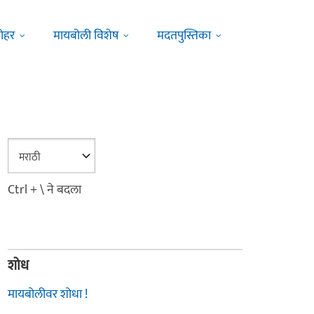
ोहर
मायबोली विशेष
मदतपुस्तिका
Ctrl + \ ने बदला
शोध
मायबोलीवर शोधा !