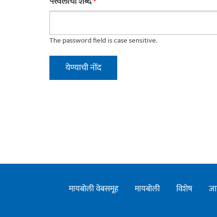
परवलीचा शब्द
*
The password field is case sensitive.
मायबोली वेबसमूह
मायबोली
विशेष
जा