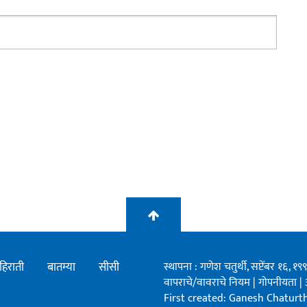
हिराती
बातम्या
सीसी
स्थापना : गणेश चतुर्थी, सप्टेंबर १६, 
वापराचे/वावराचे नियम
|
गोपनीयता
|
First created: Ganesh Chaturthi