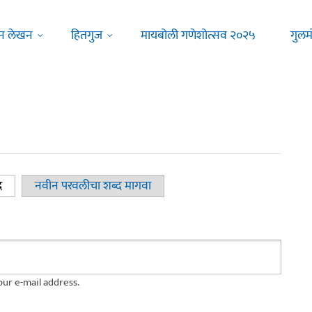
न लेखन
हितगुज
मायबोली गणेशोत्सव २०२५
गुलम
द
(active tab)
नवीन परवलीचा शब्द मागवा
ur e-mail address.