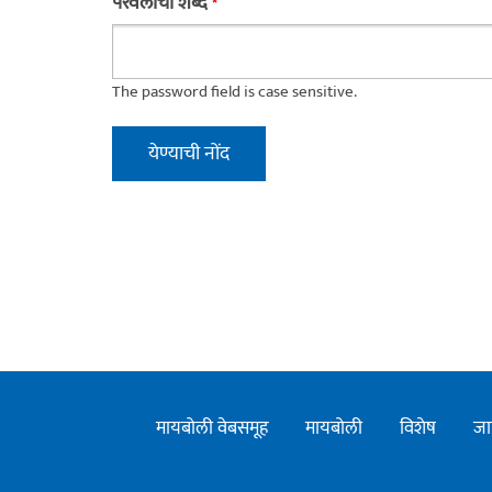
परवलीचा शब्द
*
The password field is case sensitive.
मायबोली वेबसमूह
मायबोली
विशेष
जा