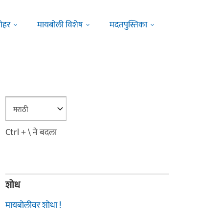
ोहर
मायबोली विशेष
मदतपुस्तिका
Ctrl + \ ने बदला
शोध
मायबोलीवर शोधा !