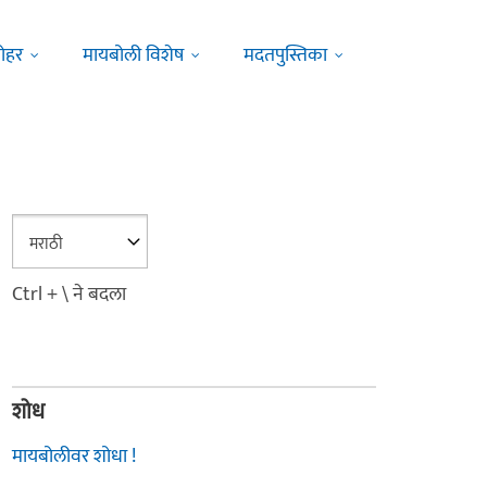
ोहर
मायबोली विशेष
मदतपुस्तिका
Ctrl + \ ने बदला
शोध
मायबोलीवर शोधा !