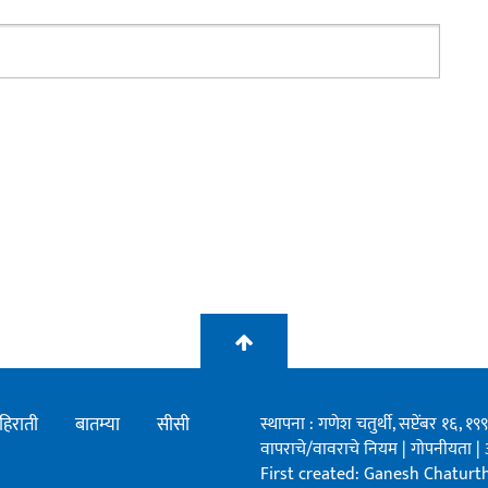
हिराती
बातम्या
सीसी
स्थापना : गणेश चतुर्थी, सप्टेंबर १६, 
वापराचे/वावराचे नियम
|
गोपनीयता
|
First created: Ganesh Chaturthi