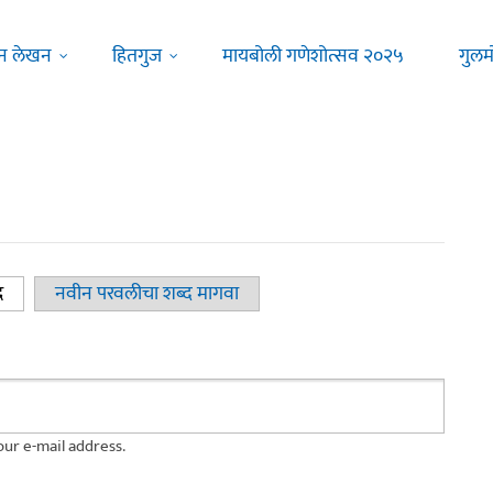
न लेखन
हितगुज
मायबोली गणेशोत्सव २०२५
गुलम
द
(active tab)
नवीन परवलीचा शब्द मागवा
ur e-mail address.