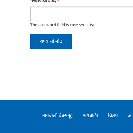
परवलीचा शब्द
*
The password field is case sensitive.
मायबोली वेबसमूह
मायबोली
विशेष
जा