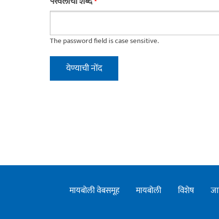
परवलीचा शब्द
*
The password field is case sensitive.
मायबोली वेबसमूह
मायबोली
विशेष
जा