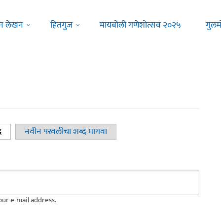
न लेखन
हितगुज
मायबोली गणेशोत्सव २०२५
गुलम
द
(active tab)
नवीन परवलीचा शब्द मागवा
ur e-mail address.