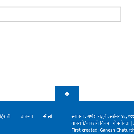
हिराती
बातम्या
सीसी
स्थापना : गणेश चतुर्थी, सप्टेंबर १६, 
वापराचे/वावराचे नियम
|
गोपनीयता
|
First created: Ganesh Chaturthi