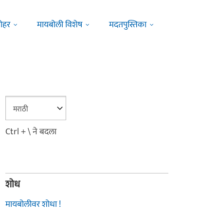
ोहर
मायबोली विशेष
मदतपुस्तिका
Ctrl + \ ने बदला
शोध
मायबोलीवर शोधा !