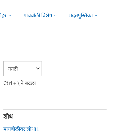
ोहर
मायबोली विशेष
मदतपुस्तिका
Ctrl + \ ने बदला
शोध
मायबोलीवर शोधा !