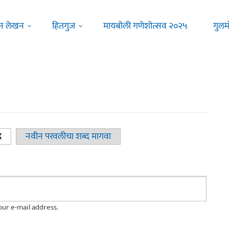
न लेखन
हितगुज
मायबोली गणेशोत्सव २०२५
गुलम
द
(active tab)
नवीन परवलीचा शब्द मागवा
ur e-mail address.