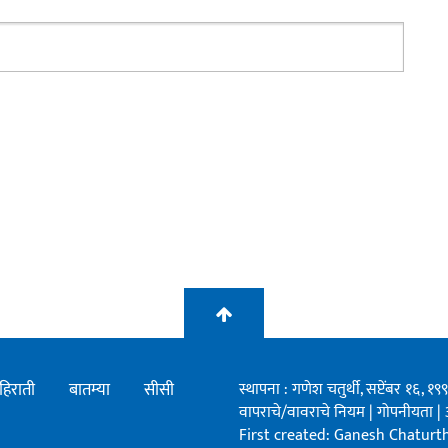
हिराती
बातम्या
सीसी
स्थापना : गणेश चतुर्थी, सप्टेंबर १६, 
वापराचे/वावराचे नियम
|
गोपनीयता
|
First created: Ganesh Chaturthi