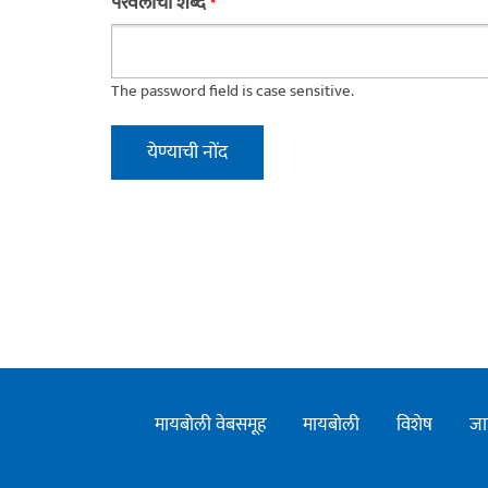
परवलीचा शब्द
*
The password field is case sensitive.
मायबोली वेबसमूह
मायबोली
विशेष
जा