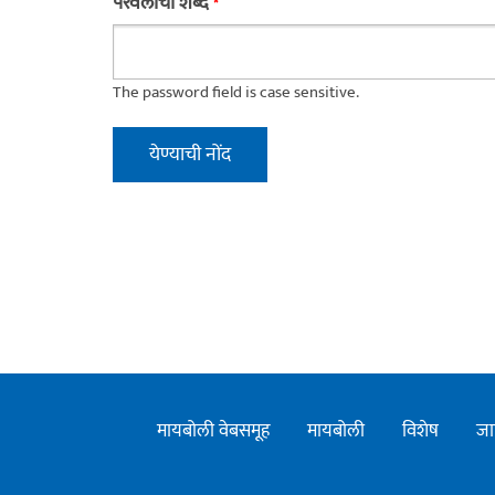
परवलीचा शब्द
*
The password field is case sensitive.
मायबोली वेबसमूह
मायबोली
विशेष
जा