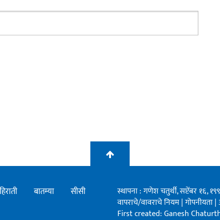
हिराती
बातम्या
सीसी
स्थापना : गणेश चतुर्थी, सप्टेंबर १६, 
वापराचे/वावराचे नियम
|
गोपनीयता
|
First created: Ganesh Chaturthi