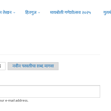
न लेखन
हितगुज
मायबोली गणेशोत्सव २०२५
गुलम
द
(active tab)
नवीन परवलीचा शब्द मागवा
ur e-mail address.