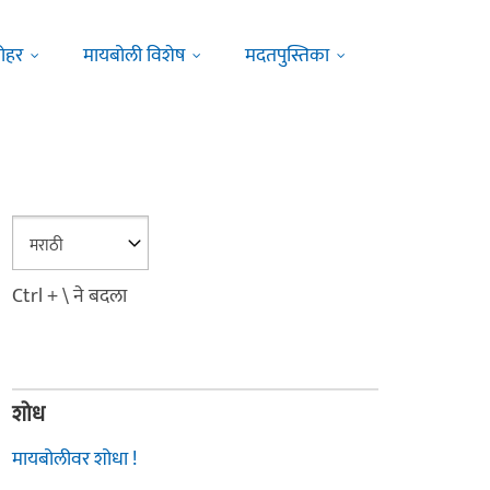
ोहर
मायबोली विशेष
मदतपुस्तिका
Ctrl + \ ने बदला
शोध
मायबोलीवर शोधा !