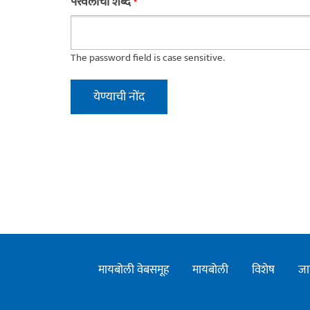
परवलीचा शब्द
*
The password field is case sensitive.
मायबोली वेबसमूह
मायबोली
विशेष
जा