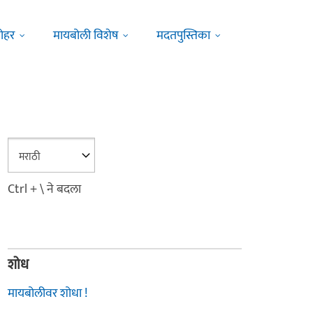
ोहर
मायबोली विशेष
मदतपुस्तिका
Ctrl + \ ने बदला
शोध
मायबोलीवर शोधा !