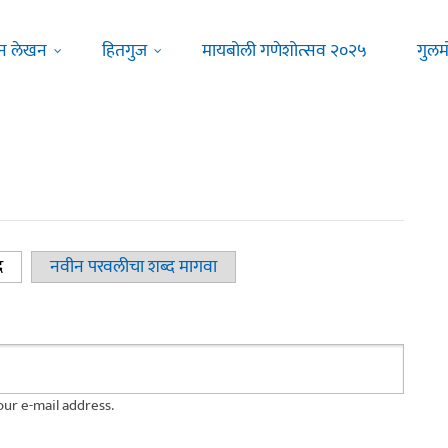
न लेखन
हितगुज
मायबोली गणेशोत्सव २०२५
गुलम
द
(active tab)
नवीन परवलीचा शब्द मागवा
ur e-mail address.