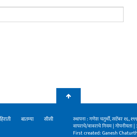
हिराती
बातम्या
सीसी
स्थापना : गणेश चतुर्थी, सप्टेंबर १६, 
वापराचे/वावराचे नियम
|
गोपनीयता
|
First created: Ganesh Chaturthi