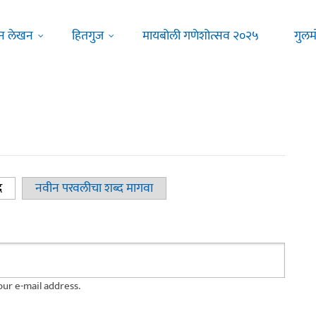
न लेखन
हितगुज
मायबोली गणेशोत्सव २०२५
गुलम
द
(active tab)
नवीन परवलीचा शब्द मागवा
ur e-mail address.