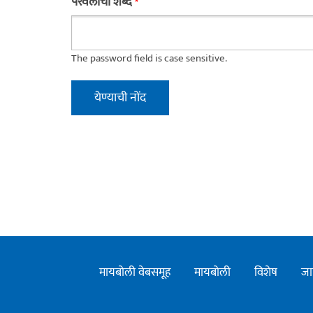
परवलीचा शब्द
*
The password field is case sensitive.
मायबोली वेबसमूह
मायबोली
विशेष
जा