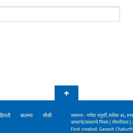
हिराती
बातम्या
सीसी
स्थापना : गणेश चतुर्थी, सप्टेंबर १६, 
वापराचे/वावराचे नियम
|
गोपनीयता
|
First created: Ganesh Chaturthi