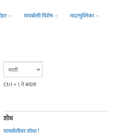
ोहर
मायबोली विशेष
मदतपुस्तिका
Ctrl + \ ने बदला
शोध
मायबोलीवर शोधा !