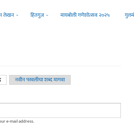
न लेखन
हितगुज
मायबोली गणेशोत्सव २०२५
गुलम
द
(active tab)
नवीन परवलीचा शब्द मागवा
ur e-mail address.