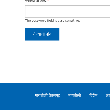
परवलीचा शब्द
*
The password field is case sensitive.
मायबोली वेबसमूह
मायबोली
विशेष
जा