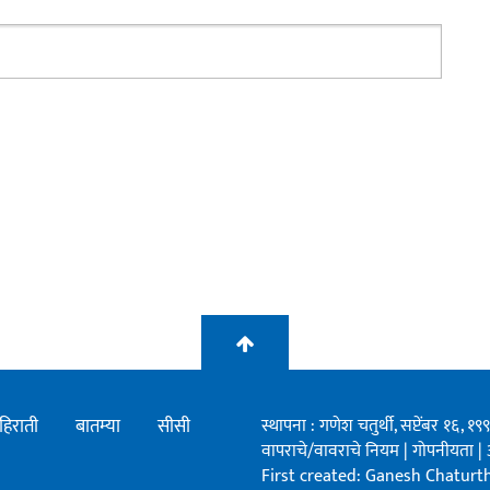
हिराती
बातम्या
सीसी
स्थापना : गणेश चतुर्थी, सप्टेंबर १६, 
वापराचे/वावराचे नियम
|
गोपनीयता
|
First created: Ganesh Chaturthi