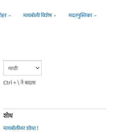
ोहर
मायबोली विशेष
मदतपुस्तिका
Ctrl + \ ने बदला
शोध
मायबोलीवर शोधा !