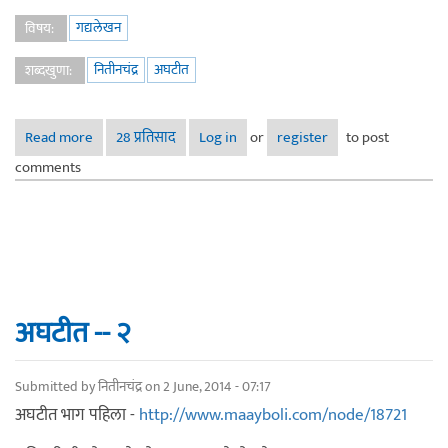
गद्यलेखन
विषय:
नितीनचंद्र
अघटीत
शब्दखुणा:
Read more
about अघटीत -- ३
28 प्रतिसाद
Log in
or
register
to post
comments
अघटीत -- २
Submitted by
नितीनचंद्र
on 2 June, 2014 - 07:17
अघटीत भाग पहिला -
http://www.maayboli.com/node/18721