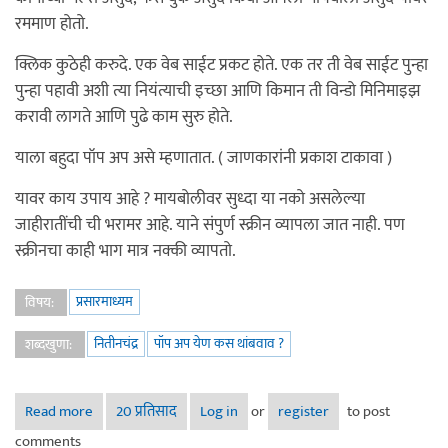
रममाण होतो.
क्लिक कुठेही करुदे. एक वेब साईट प्रकट होते. एक तर ती वेब साईट पुन्हा
पुन्हा पहावी अशी त्या नियंत्याची इच्छा आणि किमान ती विन्डो मिनिमाइझ
करावी लागते आणि पुढे काम सुरु होते.
याला बहुदा पॉप अप असे म्हणातात. ( जाणकारांनी प्रकाश टाकावा )
यावर काय उपाय आहे ? मायबोलीवर सुध्दा या नको असलेल्या
जाहीरातींची ची भरामर आहे. याने संपुर्ण स्क्रीन व्यापला जात नाही. पण
स्क्रीनचा काही भाग मात्र नक्की व्यापतो.
प्रसारमाध्यम
विषय:
नितीनचंद्र
पॉप अप येण कस थांबवाव ?
शब्दखुणा:
Read more
about पॉप अप येण कस थांबवाव ?
20 प्रतिसाद
Log in
or
register
to post
comments