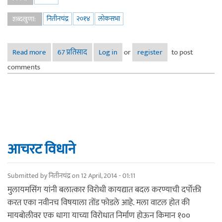
नितीनचंद्र
२०१४
लोकसभा
शब्दखुणा:
Read more
about तुमचे नाव मतदार यादीत शोधा
67 प्रतिसाद
Log in
or
register
to post
comments
आचरट विधाने
Submitted by
नितीनचंद्र
on 12 April, 2014 - 01:11
मुलायमसिंग यांनी बलात्कार विरोधी कायद्यात बदल करण्याची दर्पोक्ती
करत एका नवीनच विषयाला तोंड फोडले आहे. मला वाटल होत की
मायबोलीवर एक धागा याच्या विरोधात निर्माण होऊन किमान १००