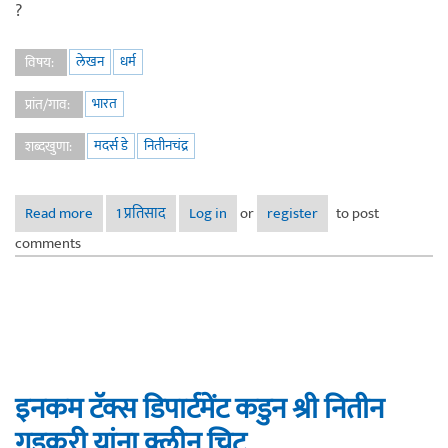
?
लेखन
धर्म
विषय:
भारत
प्रांत/गाव:
मदर्स डे
नितीनचंद्र
शब्दखुणा:
Read more
about मदर्स डे ?
1 प्रतिसाद
Log in
or
register
to post
comments
इनकम टॅक्स डिपार्टमेंट कडुन श्री नितीन
गडकरी यांना क्लीन चिट