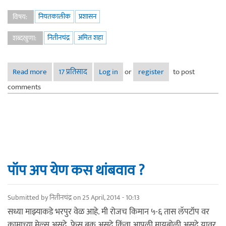
नियतकालीक
प्रशासन
विषय:
नितीनचंद्र
अमित शहा
शब्दखुणा:
Read more
about इशरत प्रकरणात अमित शहा यांना क्लीन चिट
17 प्रतिसाद
Log in
or
register
to post
comments
पॉप अप येण कस थांबवाव ?
Submitted by
नितीनचंद्र
on 25 April, 2014 - 10:13
सध्या माझ्याकडे भरपुर वेळ आहे. मी रोजच किमान ५-६ तास लॅपटॉप वर
कामाच्या मेल्स असुदे, फेस बुक असुदे किंवा आपली मायबोली असुदे यावर