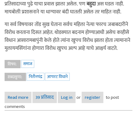
प्रतिसादाच्या पुढे याचा प्रवास झाला असेल. पण
बहुदा
अस घडल नाही.
मायबोली प्रशासनाने या धाग्यावर बंदी घातली असेल तर माहित नाही.
या सर्व विषयावर तोंड सुख घेताना सर्वच महिला नेत्या फारच जबाबदारीने
विरोध करताना दिसत आहेत. थोडक्यात बदनाम होण्याआधी असेच काहीसे
विधान आसारामबापुंनी केले होते त्यांना खुपच विरोध झाला होता त्यामानाने
मुलायमसिंगांना होणारा विरोध खुपच अल्प आहे याचे आश्चर्य वाटते.
समाज
विषय:
नितीनचंद्र
आचरट विधाने
शब्दखुणा:
Read more
about आचरट विधाने
39 प्रतिसाद
Log in
or
register
to post
comments