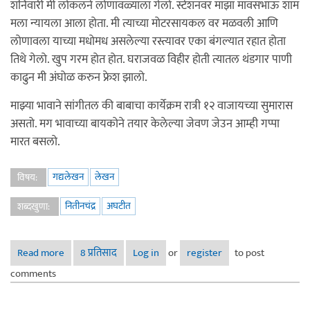
शनिवारी मी लोकलने लोणावळ्याला गेलो. स्टेशनवर माझा मावसभाऊ शाम
मला न्यायला आला होता. मी त्याच्या मोटरसायकल वर मळवली आणि
लोणावला याच्या मधोमध असलेल्या रस्त्यावर एका बंगल्यात रहात होता
तिथे गेलो. खुप गरम होत होत. घराजवळ विहीर होती त्यातल थंडगार पाणी
काढुन मी अंघोळ करुन फ्रेश झालो.
माझ्या भावाने सांगीतल की बाबाचा कार्येक्रम रात्री १२ वाजायच्या सुमारास
असतो. मग भावाच्या बायकोने तयार केलेल्या जेवण जेउन आम्ही गप्पा
मारत बसलो.
गद्यलेखन
लेखन
विषय:
नितीनचंद्र
अघटीत
शब्दखुणा:
Read more
about अघटीत -- २
8 प्रतिसाद
Log in
or
register
to post
comments