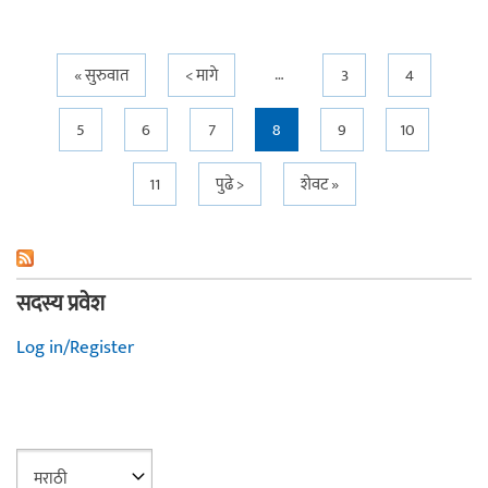
…
Pages
« सुरुवात
< मागे
3
4
5
6
7
8
9
10
11
पुढे >
शेवट »
सदस्य प्रवेश
Log in/Register