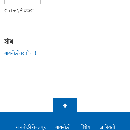
Ctrl + \ ने बदला
शोध
मायबोलीवर शोधा !
मायबोली वेबसमूह
मायबोली
विशेष
जाहिराती