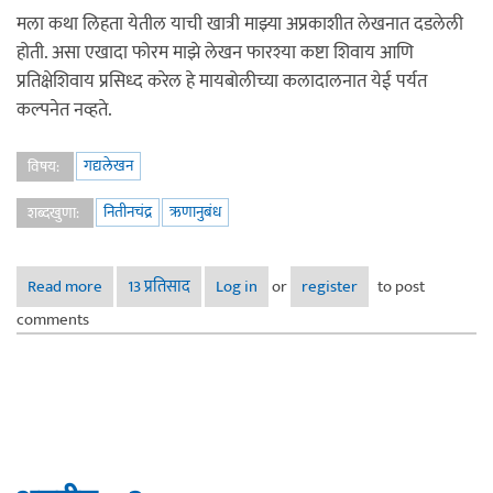
मला कथा लिहता येतील याची खात्री माझ्या अप्रकाशीत लेखनात दडलेली
होती. असा एखादा फोरम माझे लेखन फारश्या कष्टा शिवाय आणि
प्रतिक्षेशिवाय प्रसिध्द करेल हे मायबोलीच्या कलादालनात येई पर्यत
कल्पनेत नव्हते.
गद्यलेखन
विषय:
नितीनचंद्र
ऋणानुबंध
शब्दखुणा:
Read more
about ऋणानुबंध
13 प्रतिसाद
Log in
or
register
to post
comments