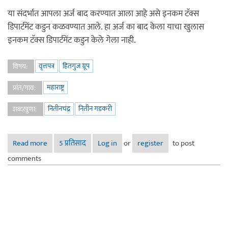
या संदर्भात आपला अर्ज बाद करण्यात आला आहे असे इनकम टॅक्स
डिपार्टमेंट कडुन कळवण्यात आले. हा अर्ज का बाद केला याचा खुलास
इनकम टॅक्स डिपार्टमेंट कडुन केले गेला नाही.
वृत्तपत्र
हितगुज ग्रूप
विषय:
महाराष्ट्र
प्रांत/गाव:
नितीनचंद्र
नितीन गडकरी
शब्दखुणा:
Read more
about इनकम टॅक्स डिपार्टमेंट कडुन श्री नितीन गडकरी यांना क्लीन
5 प्रतिसाद
Log in
or
register
to post
चिट
comments