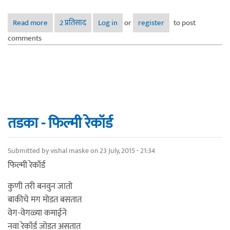
Read more
about बल्क एस एम एस सेवा
2 प्रतिसाद
Log in
or
register
to post
comments
तडका - फिल्मी रेकॉर्ड
Submitted by
vishal maske
on 23 July, 2015 - 21:34
फिल्मी रेकॉर्ड
कुणी तरी बनवुन जातो
बाकीचे मग मोडत बसतात
वेग-वेगळ्या कमाईने
नवा रेकॉर्ड जोडत असतात