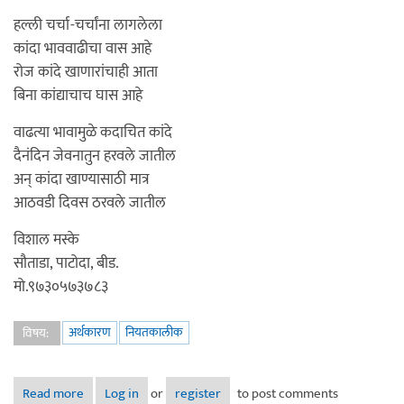
हल्ली चर्चा-चर्चांना लागलेला
कांदा भाववाढीचा वास आहे
रोज कांदे खाणारांचाही आता
बिना कांद्याचाच घास आहे
वाढत्या भावामुळे कदाचित कांदे
दैनंदिन जेवनातुन हरवले जातील
अन् कांदा खाण्यासाठी मात्र
आठवडी दिवस ठरवले जातील
विशाल मस्के
सौताडा, पाटोदा, बीड.
मो.९७३०५७३७८३
अर्थकारण
नियतकालीक
विषय:
Read more
about तडका - कांदा खाण्यासाठी
Log in
or
register
to post comments