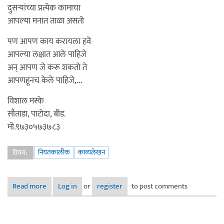
दुसर्‍यांच्या प्रत्येक कामाचा
आपल्या मनात ताळा असतो
पण आपण काय करायला हवे
आपल्या लक्षात आले पाहिजे
अन् आपण जे करू शकतो ते
आपणहूनच केले पाहिजे,...
विशाल मस्के
सौताडा, पाटोदा, बीड.
मो.९७३०५७३७८३
नियतकालीक
काव्यलेखन
विषय:
Read more
about तडका - आपण
Log in
or
register
to post comments