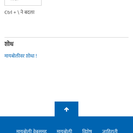
Ctrl + \ ने बदला
शोध
मायबोलीवर शोधा !
मायबोली वेबसमूह
मायबोली
विशेष
जाहिराती