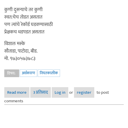
कुणी दुसर्‍याचे तर कुणी
स्वत:चेच तोडत असतात
पण त्यांचे रेकॉर्ड घडवण्यासाठी
प्रेक्षकच धडपडत असतात
विशाल मस्के
सौताडा, पाटोदा, बीड.
मो. ९७३०५७३७८३
अर्थकारण
नियतकालीक
विषय:
Read more
about तडका - फिल्मी रेकॉर्ड
3 प्रतिसाद
Log in
or
register
to post
comments