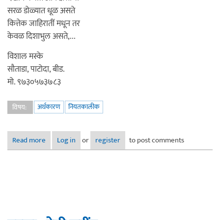
सरळ डोळ्यात धूळ असते
कित्तेक जाहिरातीं मधून तर
केवळ दिशाभुल असते,...
विशाल मस्के
सौताडा, पाटोदा, बीड.
मो. ९७३०५७३७८३
अर्थकारण
नियतकालीक
विषय:
Read more
about तडका - जाहिराती मधून
Log in
or
register
to post comments