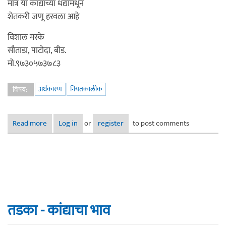
मात्र या कांद्याच्या धंद्यामधून
शेतकरी जणू हरवला आहे
विशाल मस्के
सौताडा, पाटोदा, बीड.
मो.९७३०५७३७८३
अर्थकारण
नियतकालीक
विषय:
Read more
about तडका - कांद्याच्या धंद्यात
Log in
or
register
to post comments
तडका - कांद्याचा भाव