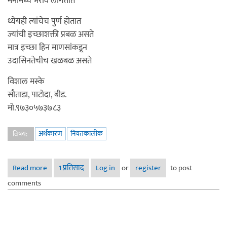
मनामध्ये भरावे लागतात
ध्येयही त्यांचेच पुर्ण होतात
ज्यांची इच्छाशक्ती प्रबळ असते
मात्र इच्छा हिन माणसांकडून
उदासिनतेचीच खळबळ असते
विशाल मस्के
सौताडा, पाटोदा, बीड.
मो.९७३०५७३७८३
अर्थकारण
नियतकालीक
विषय:
Read more
about तडका - यश मिळवताना
1 प्रतिसाद
Log in
or
register
to post
comments