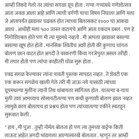
आम्ही तिकडे गेलो तर त्यांचा सगळा ग्रूप होता . गप्पा-गप्पांमधे गणेशोत्सव
आता जवळ आला आहे आणि त्याची वर्गणी याचा विषय निघाला आणि मला
जे आतापर्यंत झाडावर चढवल होत त्याच्या बिलासकट १००० चा आकडा
आला . आधीही मला ५०० जास्त वाटायचे आणि आता एकदम डबल . पण हे
निगोशिएबल होते पण मी त्या मूडमधे नव्हतो . मी आपला झाडावर बसल्या
बसल्या खूष होत होतो . मानसिक स्थितीच अशी होती की कुणाच चांगल
बोलण छान वाटत होत अगदी ते वरकरणी किंवा गरजेपुरत असल तरीही .
मी तयार होतो पण त्यांचा काहीतरी घोळ सुरू होता .
एवढ सगळ केल्यावर त्यांना पावती पुस्तक सापडत नव्हत . ते शेवटी एक
एक करून सगळेच खाली गेले तरी मी जाऊ नये यासाठी त्यांच्या
ग्रूपमधल्या मुलींना त्यानी तिथ थांबायला सांगितल होत . यातल्या ब-याच
मुली तशा आमच्याच सोसायटीतल्या पण कधी कुणाशी बोलण झाल नव्हत
त्यामुळे काय बोलायच हा प्रश्नच होता पण त्यांच्यातल्या एकीने स्वतःहून
सुरूवात केली .
" हाय , मी पूजा . तुम्ही नॉर्मल बोलता हो पण त्या तुमच्या वाईफ किती
लाऊड आहेत अगदी भांडायला आल्यासारखे बोलतात . म्हणून तर आम्ही