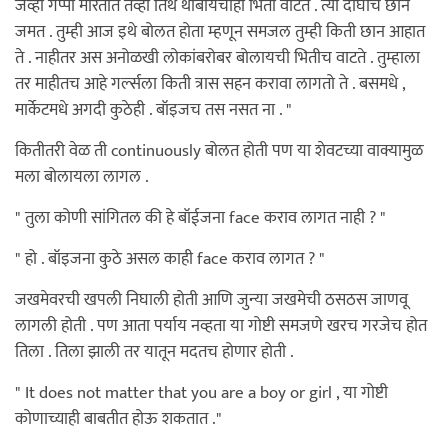
जेव्हा गप्पा मारतात तेव्हा तिथ थांबायचीही भिती वाटते . त्या दोघींच छान
जमत . तुम्ही आज इथे बोलत होता म्हणून समजल तुम्ही किती छान आहात
ते . नाहीतर अस अनोळखी लोकांबरोबर बोलायची भितीच वाटते . तुम्हाला
तर माहीतच आहे गर्ल्सला किती त्रास सहन करावा लागतो ते . बसमधे ,
मार्केटमधे अगदी कुठेही . बॉइजच तस नसत ना . "
कितीतरी वेळ ती continuously बोलत होती पण या शेवटच्या वाक्यामुळ
मला बोलायला लागल .
" तुला कोणी सांगितल की हे बॉईजना face कराव लागत नाही ? "
" हो . बॉइजना कुठे असल काही face कराव लागत ? "
जखमेवरची खपली निघाली होती आणि जुन्या जखमेची ठसठस जाणवू
लागली होती . पण आता पर्याय नव्हता या गोष्टी समजणे खरच गरजेच होत
तिला . तिला झाली तर यातून मदतच होणार होती .
" It does not matter that you are a boy or girl , या गोष्टी
कोणाच्याही बाबतीत होऊ शकतात ."