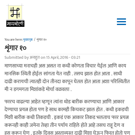
Skip to main content
You are here:
मुख्यपृष्ठ
/
शृंगार १०
शृंगार १०
Submitted by
अनाहुत
on 15 April, 2016 - 03:21
माणसाच्या मनाचही अस असत ना कधी कोणता विचार येईल आणि काय
मानसिक स्थिती होईल सांगता येत नाही . तसच झाल होत आता . साधी
दाढी करायची त्यातही दोन तीनदा कापून घेतल होत आता अशा परिस्थितीत
मी न डगमगता मिशांकडे मोर्चा वळवला .
फारच वाढल्या आहेत म्हणून त्यांना थोड बारीक करण्याचा आणि आकार
देण्याचा प्रयत्न होता पण हे साध कामही किचकट झाल होत . कधी इकडची
मिशी बारीक कधी तिकडची . इकडं एक आकार तिकड भलताच फार प्रयत्न
करूनही काही जमेना तेव्हा तीन पर्याय राहिले होते आहे तसच राहू देण व
हस करून घेण . इतके दिवस अस्ताव्यस्त दाढी मिशा घेऊन फिरत होतो पण