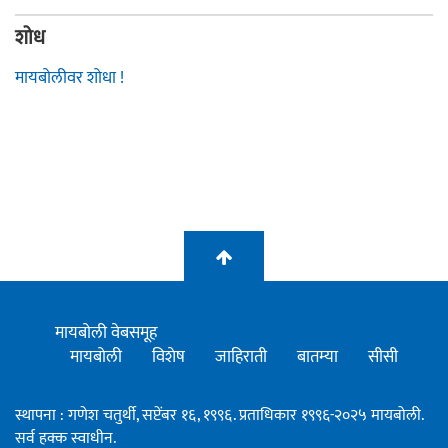
शोध
मायबोलीवर शोधा !
मायबोली वेबसमूह
मायबोली
विशेष
जाहिराती
बातम्या
सीसी
स्थापना : गणेश चतुर्थी, सप्टेंबर १६, १९९६. प्रताधिकार १९९६-२०२५ मायबोली.
सर्व हक्क स्वाधीन.