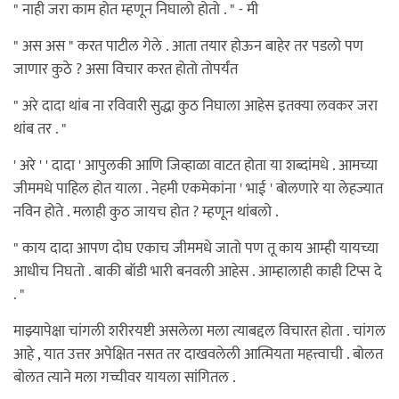
" नाही जरा काम होत म्हणून निघालो होतो . " - मी
" अस अस " करत पाटील गेले . आता तयार होऊन बाहेर तर पडलो पण
जाणार कुठे ? असा विचार करत होतो तोपर्यंत
" अरे दादा थांब ना रविवारी सुद्धा कुठ निघाला आहेस इतक्या लवकर जरा
थांब तर . "
' अरे ' ' दादा ' आपुलकी आणि जिव्हाळा वाटत होता या शब्दांमधे . आमच्या
जीममधे पाहिल होत याला . नेहमी एकमेकांना ' भाई ' बोलणारे या लेहज्यात
नविन होते . मलाही कुठ जायच होत ? म्हणून थांबलो .
" काय दादा आपण दोघ एकाच जीममधे जातो पण तू काय आम्ही यायच्या
आधीच निघतो . बाकी बॉडी भारी बनवली आहेस . आम्हालाही काही टिप्स दे
. "
माझ्यापेक्षा चांगली शरीरयष्टी असलेला मला त्याबद्दल विचारत होता . चांगल
आहे , यात उत्तर अपेक्षित नसत तर दाखवलेली आत्मियता महत्त्वाची . बोलत
बोलत त्याने मला गच्चीवर यायला सांगितल .