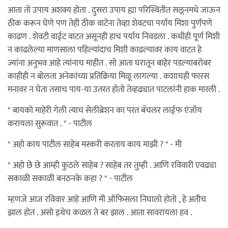
आता तो उपाय अशक्य होता . दुसरा उपाय ह्या परिस्थितीत सलूनमधे जाऊन
ठीक करून घेणे पण तेही ठीक वाटेना तेव्हा शेवटचा पर्याय मिशा पुर्णपणे
काढण . शेवटी वाईट वाटत असूनही हाच पर्याय निवडला . कधीही पूर्ण मिशी
न काढलेल्या माणसाला पहिल्यांदाच मिशी काढल्यावर काय वाटत हे
ज्यांना अनुभव आहे त्यांनाच माहीत . सो आता घरातून बाहेर पडल्याबरोबर
काहीही न बोलता अनेकांच्या प्रतिक्रिया मिळू लागल्या . कशाचही फारस
मनावर न घेता तसाच पाय-या उतरत होतो तेव्हढ्यात पाटलांनी हाक मारली .
" बायको माहेरी गेली त्याच सेलीब्रेशन का परत बॅचलर लाईफ एंजॉय
करायला सुरूवात . " - पाटील
" अहो काय पाटील साहेब मस्करी करताय काय माझी ? " - मी
" अहो छे छे आम्ही कुठले साहेब ? साहेब तर तुम्ही . आणि रविवारी एवढ्या
सकाळी सकाळी बनठनके कहा ? " - पाटील
म्हणजे आज रविवार आहे आणि मी ऑफिसला निघालो होतो , हे अतीच
झाल होत . असो इथेच कळल ते बर झाल . आता सावरायला हव .