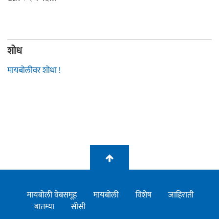
शोध
मायबोलीवर शोधा !
मायबोली वेबसमूह
मायबोली
विशेष
जाहिराती
बातम्या
सीसी